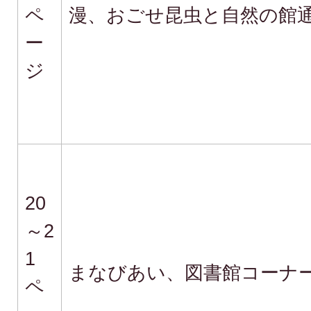
ペ
漫、おごせ昆虫と自然の館
ー
ジ
20
～2
1
まなびあい、図書館コーナ
ペ