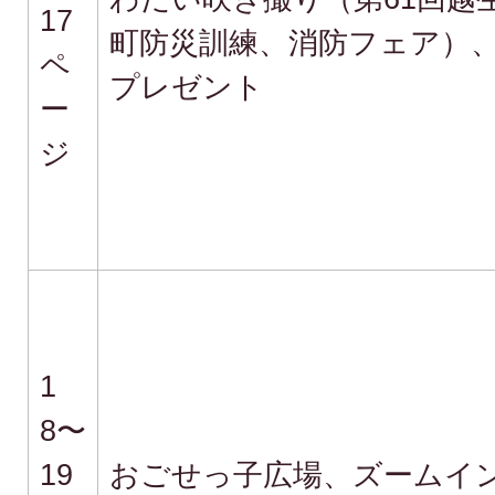
17
町防災訓練、消防フェア）、
ペ
プレゼント
ー
ジ
1
8〜
19
おごせっ子広場、ズームイ