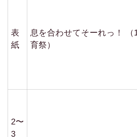
表
息を合わせてそーれっ！ （1
紙
育祭）
2〜
3