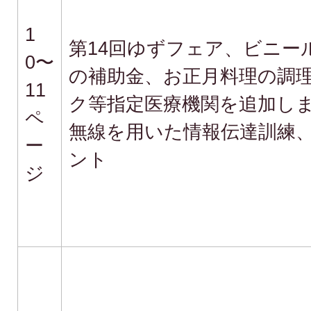
1
第14回ゆずフェア、ビニー
0〜
の補助金、お正月料理の調
11
ク等指定医療機関を追加しま
ペ
無線を用いた情報伝達訓練
ー
ント
ジ