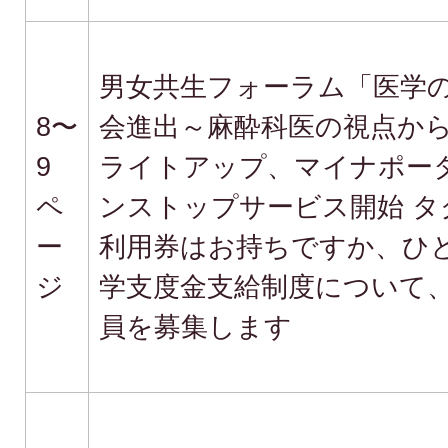
男女共生フォーラム「医学
8〜
会進出～麻酔科医の視点か
9
ライトアップ、マイナポー
ペ
ンストップサービス開始 タ
ー
利用券はお持ちですか、ひ
ジ
学支度金支給制度について
員を募集します