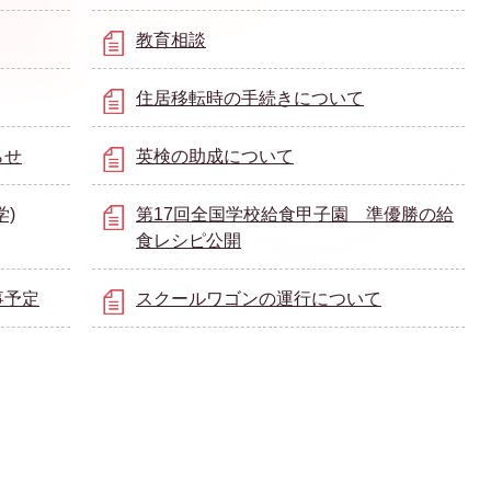
教育相談
住居移転時の手続きについて
らせ
英検の助成について
)
第17回全国学校給食甲子園 準優勝の給
食レシピ公開
事予定
スクールワゴンの運行について