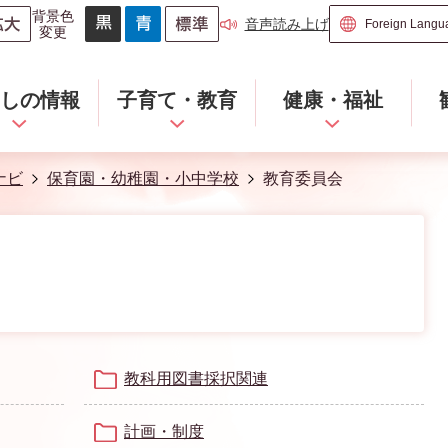
背景色
音声読み上げ
変更
らしの情報
子育て・教育
健康・福祉
ナビ
保育園・幼稚園・小中学校
教育委員会
教科用図書採択関連
計画・制度