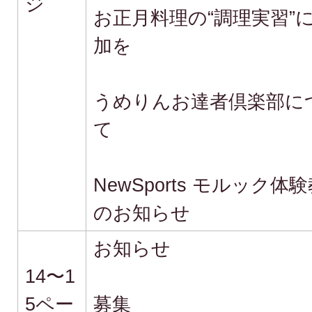
ジ
お正月料理の“調理実習”
加を
うめりんお達者倶楽部に
て
NewSports モルック体
のお知らせ
お知らせ
14〜1
5ペー
募集