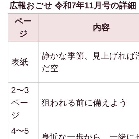
広報おごせ 令和7年11月号の詳細
ペー
内容
ジ
静かな季節、見上げれば
表紙
だ空
2〜3
ペー
狙われる前に備えよう
ジ
4〜5
身近な一歩から、一緒に