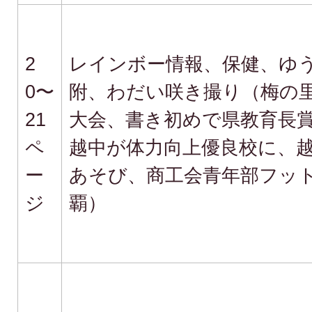
2
レインボー情報、保健、ゆ
0〜
附、わだい咲き撮り（梅の
21
大会、書き初めで県教育長
ペ
越中が体力向上優良校に、
ー
あそび、商工会青年部フッ
ジ
覇）