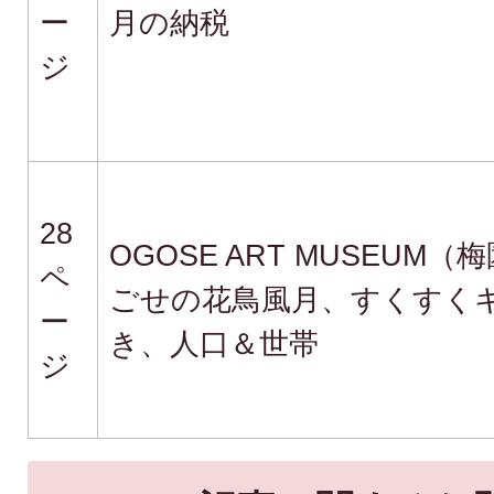
ー
月の納税
ジ
28
OGOSE ART MUSEUM
ペ
ごせの花鳥風月、すくすく
ー
き、人口＆世帯
ジ