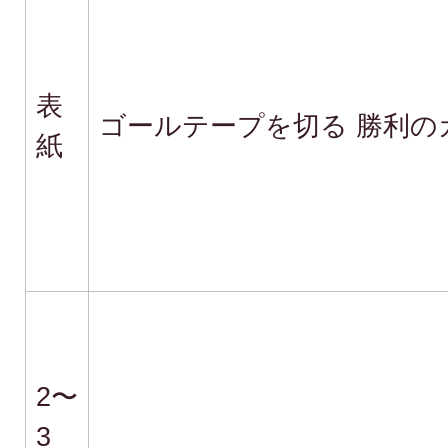
表
ゴールテープを切る 勝利
紙
2〜
3