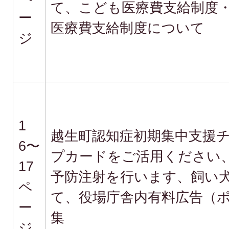
て、こども医療費支給制度
ー
医療費支給制度について
ジ
1
越生町認知症初期集中支援
6〜
プカードをご活用ください
17
予防注射を行います、飼い
ペ
て、役場庁舎内有料広告（
ー
集
ジ