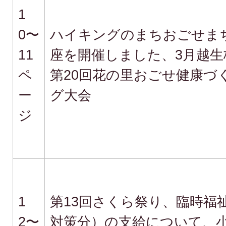
1
0〜
ハイキングのまちおごせま
11
座を開催しました、3月越生
ペ
第20回花の里おごせ健康づ
ー
グ大会
ジ
1
第13回さくら祭り、臨時福
2〜
対策分）の支給について、