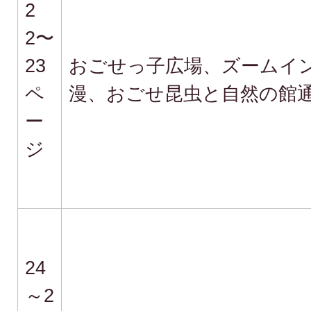
2
2〜
23
おごせっ子広場、ズームイ
ペ
漫、おごせ昆虫と自然の館
ー
ジ
24
～2