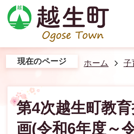
現在のページ
ホーム
子
第4次越生町教
画(令和6年度～令