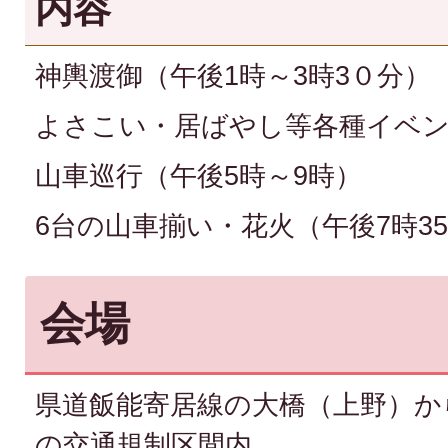
内容
神輿渡御（午後1時～3時3０分）
よさこい・居ばやし等各種イベン
山車巡行（午後5時～9時）
6台の山車揃い・花火（午後7時3
会場
県道飯能寄居線の大橋（上野）か
の交通規制区間内