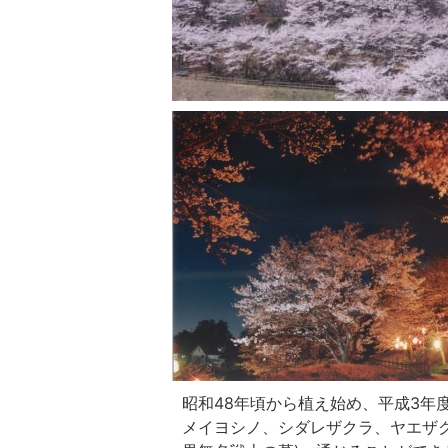
昭和48年頃から植え始め、平成3年度
メイヨシノ、シダレザクラ、ヤエザク