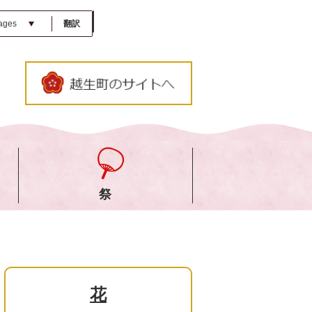
翻訳
祭
花