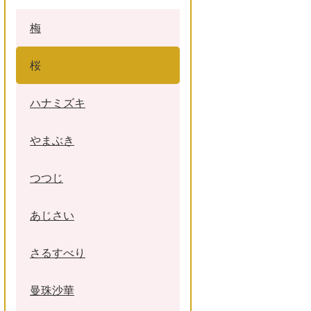
梅
桜
ハナミズキ
やまぶき
つつじ
あじさい
さるすべり
曼珠沙華