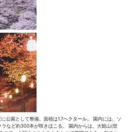
に公園として整備。面積は1.7ヘクタール。 園内には、ソ
ラなど約300本が咲きほこる。 園内からは、大観山(世