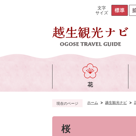
文字
サイズ
花
ホーム
越生観光ナビ
現在のページ
桜