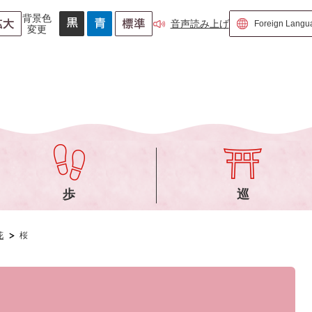
背景色
音声読み上げ
変更
歩
巡
花
桜