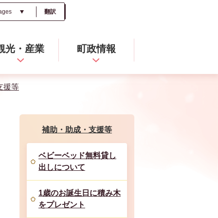
翻訳
観光・産業
町政情報
支援等
補助・助成・支援等
ベビーベッド無料貸し
出しについて
1歳のお誕生日に積み木
をプレゼント