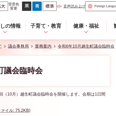
背景色
音声読み上げ
変更
らしの情報
子育て・教育
健康・福祉
す
議会事務局
業務案内
令和6年10月越生町議会臨時会
生町議会臨時会
1回（10月）越生町議会臨時会を開催します。会期は1日間
イル: 75.2KB)