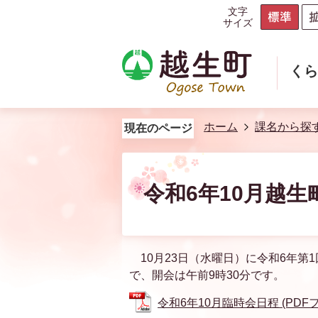
文字
サイズ
く
ホーム
課名から探
現在のページ
令和6年10月越
10月23日（水曜日）に令和6年第
で、開会は午前9時30分です。
令和6年10月臨時会日程 (PDFファ