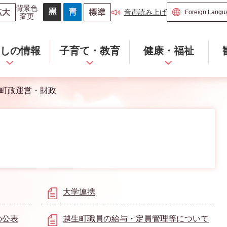
背景色
音声読み上げ
変更
らしの情報
子育て・教育
健康・福祉
町政運営・財政
大学連携
の公表
越生町職員の給与・定員管理等について