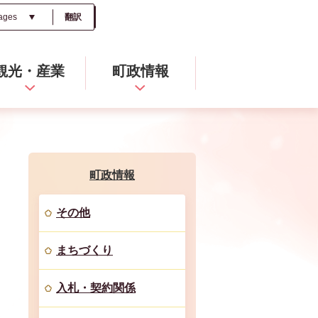
翻訳
観光・産業
町政情報
町政情報
その他
まちづくり
入札・契約関係