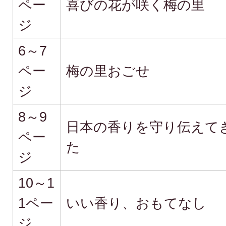
ペー
喜びの花が咲く梅の里
ジ
6～7
ペー
梅の里おごせ
ジ
8～9
日本の香りを守り伝えて
ペー
た
ジ
10～1
1ペー
いい香り、おもてなし
ジ