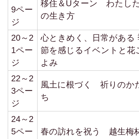
移住＆Uターン わたし
9ペー
の生き方
ジ
20～2
心ときめく、日常がある 
1ペー
節を感じるイベントと花
ジ
よみ
22～2
風土に根づく 祈りのか
3ペー
ち
ジ
24～2
5ペー
春の訪れを祝う 越生梅