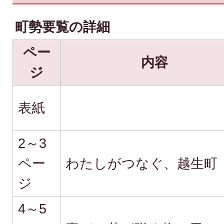
町勢要覧の詳細
ペー
内容
ジ
表紙
2～3
ペー
わたしがつなぐ、越生町
ジ
4～5